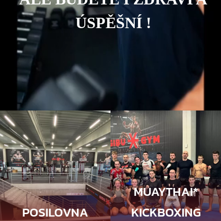
ÚSPĚŠNÍ !
MUAYTHAI*
POSILOVNA
KICKBOXING