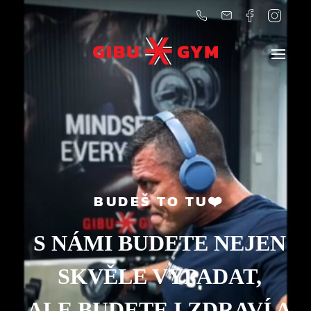
BUDEŠ TO TU❤️
S NÁMI BUDETE NEJEN
SKVĚLE VYPADAT,
ALE BUDETE I ZDRAVÍ A